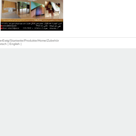
erEwig
/Startseite/
Produkte
/
Home
/Zubehör
tsch | English |