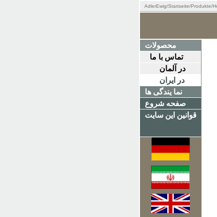
AdlerEwig
/Startseite/
Produkte
/
H
محصولات
تماس با ما
در آلمان
در ایران
نما یندگی ها
صفحه شروع
قوانین این سایت