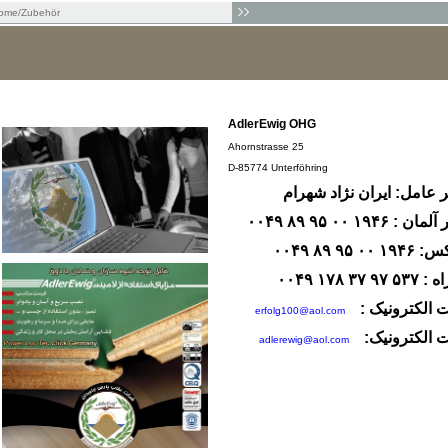
ome
/Zubehör
AdlerEwig OHG
Ahornstrasse 25
D-85774 Unterföhring
 عامل: ایران نژاد شهرام
ن : ۱۹۴۶ ۰۰ ۹۵ ۸۹ ۰۰۴۹
۱ ۰۰ ۹۵ ۸۹ ۰۰۴۹
 ۹۷ ۳۷ ۱۷۸ ۰۰۴۹
:
 الکترونیک
erfolg100@aol.com
:
 الکترونیک
adlerewig@aol.com