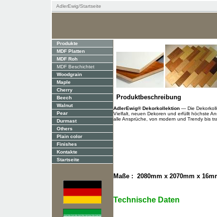
AdlerEwig
/
Startseite
Produkte
MDF Platten
MDF Roh
MDF Beschichtet
Woodgrain
Maple
Cherry
Produktbeschreibung
Beech
Walnut
AdlerEwig® Dekorkollektion
— Die Dekorkoll
Pear
Vielfalt, neuen Dekoren und erfüllt höchste A
alle Ansprüche, von modern und Trendy bis tra
Durmast
Others
Plain color
Finishes
Kontakte
Startseite
Maße : 2080mm x 2070mm x 16m
T
echnische Daten